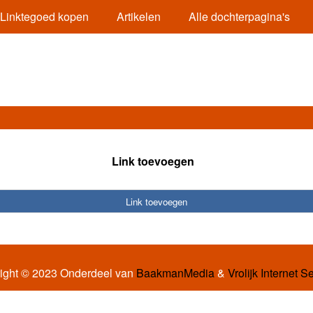
Linktegoed kopen
Artikelen
Alle dochterpagina's
Link toevoegen
Link toevoegen
ight © 2023 Onderdeel van
BaakmanMedia
&
Vrolijk Internet S